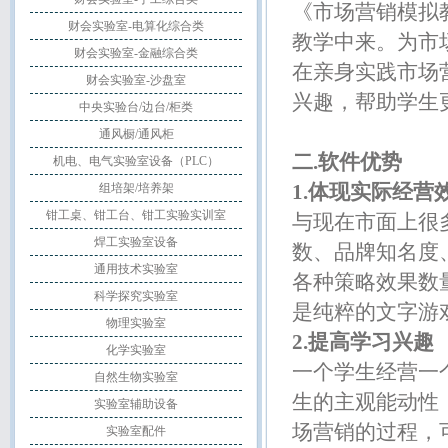
《市场营销模拟
财会实验室-电算化综合类
教学中来。为市
财会实验室-金融综合类
在亲身实践市场
财会实验室-沙盘室
兴趣，帮助学生
中央实验台/边台/柜类
通风橱/通风柜
二.软件优势
机电、电气实验室设备（PLC）
1.体现实际经营
组培架/培养架
钳工桌、钳工台、钳工实验实训室
与现在市面上很
焊工实验室设备
数、品牌知名度
通用技术实验室
各种策略效果数
科学探究实验室
是纯粹的文字游
物理实验室
2.提高学习兴趣
化学实验室
一个学生经营一
自然生物实验室
生的主观能动性
实验室辅助设备
场营销的过程，
实验室配件